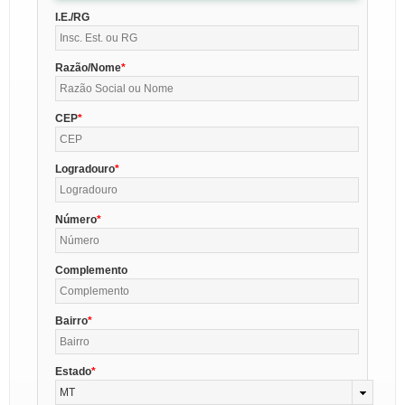
I.E./RG
Razão/Nome
CEP
Logradouro
Número
Complemento
Bairro
Estado
MT