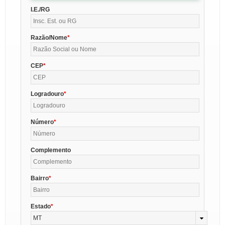
I.E./RG
Razão/Nome
CEP
Logradouro
Número
Complemento
Bairro
Estado
MT