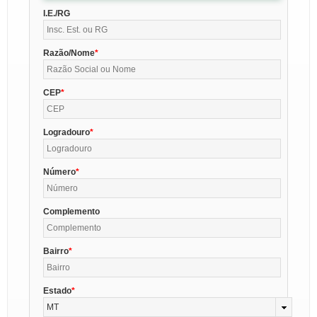
I.E./RG
Razão/Nome
CEP
Logradouro
Número
Complemento
Bairro
Estado
MT