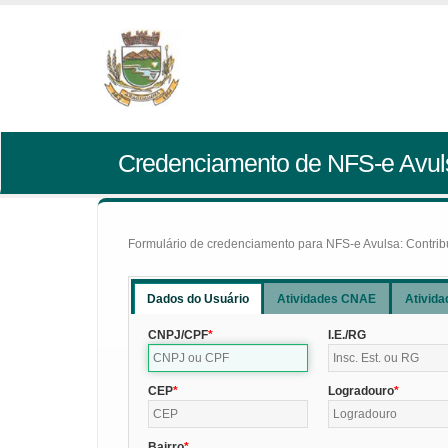
Credenciamento de NFS-e Avul
Formulário de credenciamento para NFS-e Avulsa: Contribui
Dados do Usuário
Atividades CNAE
Ativida
CNPJ/CPF
I.E./RG
CEP
Logradouro
Bairro