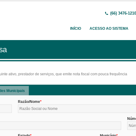
(66) 3476-121
INÍCIO
ACESSO AO SISTEMA
sa
nte ativo, prestador de serviços, que emite nota fiscal com pouca frequência
des Municipais
Razão/Nome
Núm
Estado
Município