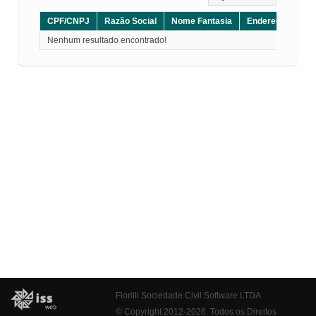
CPF/CNPJ
Razão Social
Nome Fantasia
Endereço
CE
Nenhum resultado encontrado!
Fiorilli Sociedade Civil Software LTDA
© Copyright 2012-2026. Todos os Direitos