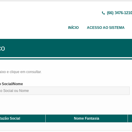
(66) 3476-121
INÍCIO
ACESSO AO SISTEMA
ço
baixo e clique em consultar.
 Social/Nome
azão Social
Nome Fantasia